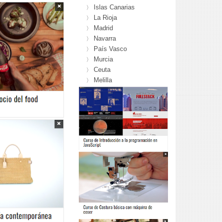
Islas Canarias
〉
La Rioja
〉
Madrid
〉
Navarra
〉
País Vasco
〉
Murcia
〉
Ceuta
〉
Melilla
〉