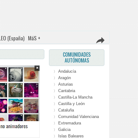
EO (España)
MáS +
COMUNIDADES
AUTÓNOMAS
Andalucía
〉
Aragón
〉
Asturias
〉
Cantabria
〉
Castilla-La Mancha
〉
Castilla y León
〉
Cataluña
〉
Comunidad Valenciana
〉
Extremadura
〉
Galicia
〉
Islas Baleares
〉